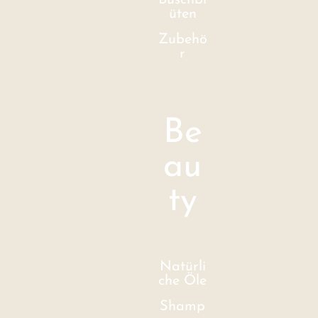
Buschbl
üten
Zubehö
r
Be
au
ty
Natürli
che Öle
Shamp