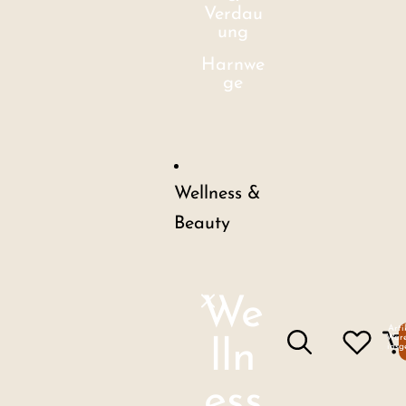
Verdau
ung
Harnwe
ge
Wellness &
Beauty
We
Arti
Ware
lln
insg
ess