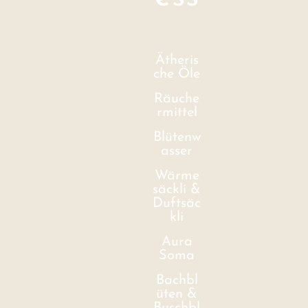
Ätheris
che Öle
Räuche
rmittel
Blütenw
asser
Wärme
säckli &
Duftsäc
kli
Aura
Soma
Bachbl
üten &