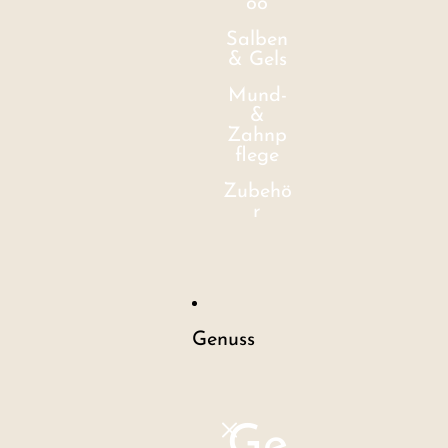
oo
Salben
& Gels
Mund-
&
Zahnp
flege
Zubehö
r
Genuss
Ge