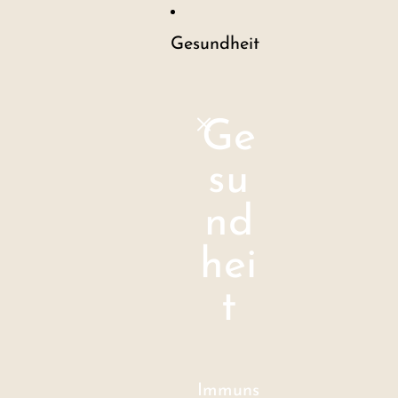
Gesundheit
Ge
su
nd
hei
t
Immuns