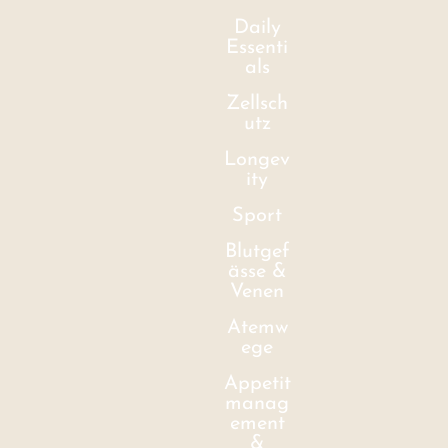
Daily
Essenti
als
Zellsch
utz
Longev
ity
Sport
Blutgef
ässe &
Venen
Atemw
ege
Appetit
manag
ement
&