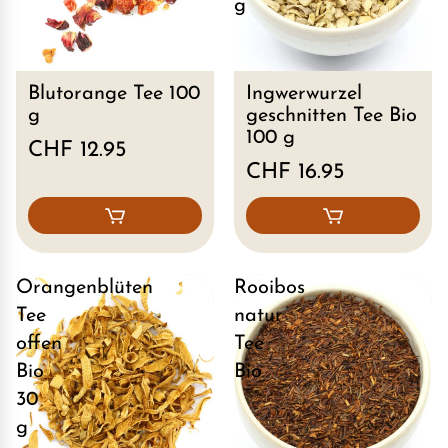
g
Blutorange Tee 100
Ingwerwurzel
g
geschnitten Tee Bio
100 g
CHF 12.95
CHF 16.95
Orangenblüten
Rooibos
Tee
natur
offen
Tee
Bio
Bio
30
g