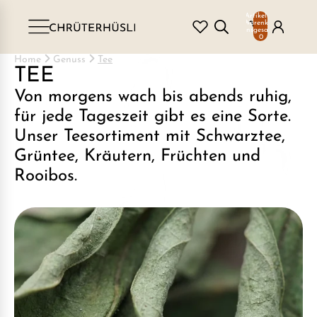
Artikel im
Warenkorb
insgesamt:
0
Home
Genuss
Tee
TEE
Von morgens wach bis abends ruhig,
für jede Tageszeit gibt es eine Sorte.
Unser Teesortiment mit Schwarztee,
Grüntee, Kräutern, Früchten und
Rooibos.