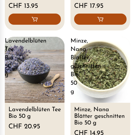
CHF 13.95
CHF 17.95
Lavendelblüten
Minze,
Tee
Nana
Bio
Blätter
50
geschnitten
g
Bio
50
g
Lavendelblüten Tee
Minze, Nana
Bio 50 g
Blätter geschnitten
Bio 50 g
CHF 20.95
CHF 14.95