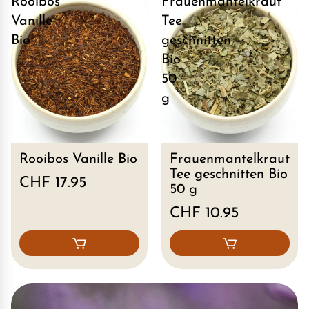
Rooibos
Frauenmantelkraut
Vanille
Tee
Bio
geschnitten
Bio
50
g
Rooibos Vanille Bio
Frauenmantelkraut
Tee geschnitten Bio
CHF 17.95
50 g
CHF 10.95