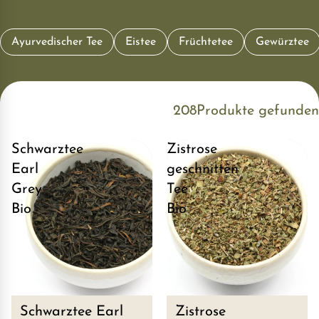
Ayurvedischer Tee
Eistee
Früchtetee
Gewürztee
208
Produkte gefunden
Schwarztee
Zistrose
Earl
geschnitten
Grey
Tee
Bio
Bio
Schwarztee Earl
Zistrose