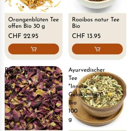
Orangenblüten Tee
Rooibos natur Tee
offen Bio 30 g
Bio
CHF 22.95
CHF 13.95
Rosenblüten
Ayurvedischer
Tee
Tee
Bio
"Innere
Gelassenheit"
Bio
100
g