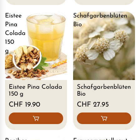
Eistee
Schafgarbenblüten
Pina
Bio
Colada
150
g
Eistee Pina Colada
Schafgarbenblüten
150 g
Bio
CHF 19.90
CHF 27.95