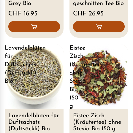
Grey Bio
geschnitten Tee Bio
CHF 16.95
CHF 26.95
Lavendelblüten
Eistee
für
Zisch
Duftsachets
(Kräutertee)
(Duftsäckli)
ohne
Bio
Stevia
Bio
150
g
Lavendelblüten für
Eistee Zisch
Duftsachets
(Kräutertee) ohne
(Duftsäckli) Bio
Stevia Bio 150 g