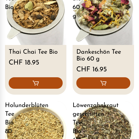
Bio
60
g
Thai Chai Tee Bio
Dankeschön Tee
Bio 60 g
CHF 18.95
CHF 16.95
Holunderblüten
Löwenzahnkraut
Tee
geschnitten
Bio
Tee
80
Bio