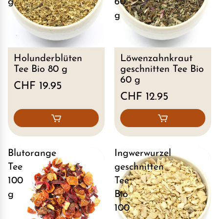
g
60
g
Holunderblüten
Löwenzahnkraut
Tee Bio 80 g
geschnitten Tee Bio
60 g
CHF 19.95
CHF 12.95
Blutorange
Ingwerwurzel
Tee
geschnitten
100
Tee
g
Bio
100