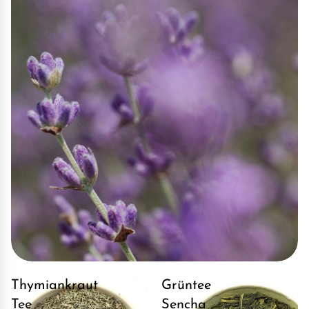
Thymiankraut
Grüntee
Tee
Sencha