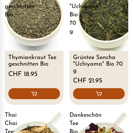
geschnitten
"Uchiyama"
Bio
Bio
70
g
Thymiankraut Tee
Grüntee Sencha
geschnitten Bio
"Uchiyama" Bio 70
g
CHF 18.95
CHF 21.95
Thai
Dankeschön
Chai
Tee
Tee
Bio