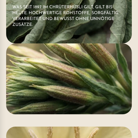
WAS SEIT 1897 IM CHRÜTERHÜSLI GILT, GILT BIS
HEUTE. HOCHWERTIGE ROHSTOFFE, SORGFÄLTIG
VERARBEITET UND BEWUSST OHNE UNNÖTIGE
ZUSÄTZE.