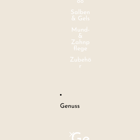
oo
Salben
& Gels
Mund-
&
Zahnp
flege
Zubehö
r
Genuss
Ge