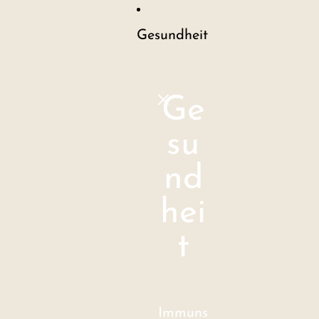
Gesundheit
Ge
su
nd
hei
t
Immuns