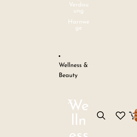
Verdau
ung
Harnwe
ge
Wellness &
Beauty
We
Arti
Ware
lln
insg
ess