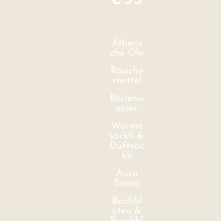
Ätheris
che Öle
Räuche
rmittel
Blütenw
asser
Wärme
säckli &
Duftsäc
kli
Aura
Soma
Bachbl
üten &