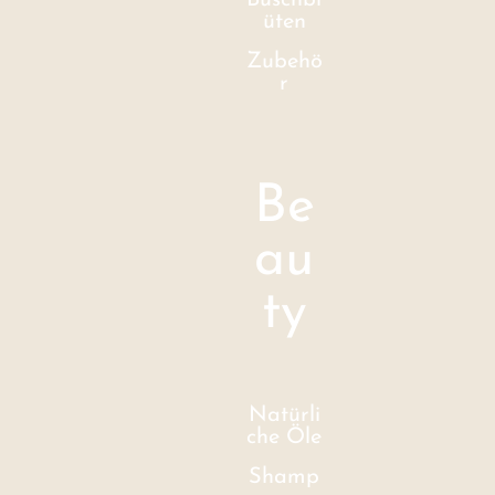
Buschbl
üten
Zubehö
r
Be
au
ty
Natürli
che Öle
Shamp