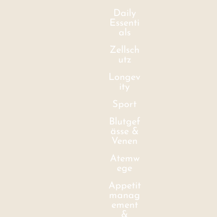
Daily
Essenti
als
Zellsch
utz
Longev
ity
Sport
Blutgef
ässe &
Venen
Atemw
ege
Appetit
manag
ement
&