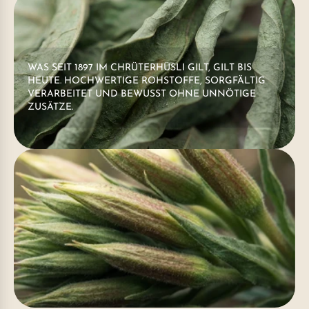
WAS SEIT 1897 IM CHRÜTERHÜSLI GILT, GILT BIS
HEUTE. HOCHWERTIGE ROHSTOFFE, SORGFÄLTIG
VERARBEITET UND BEWUSST OHNE UNNÖTIGE
ZUSÄTZE.