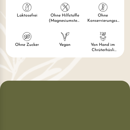
Laktosefrei
Ohne Hilfstoffe
Ohne
(Magnesiumstear
Konservierungsst
at, Titandioxid)
offe
Ohne Zucker
Vegan
Von Hand im
Chrüterhüsli
hergestellt und
verpackt