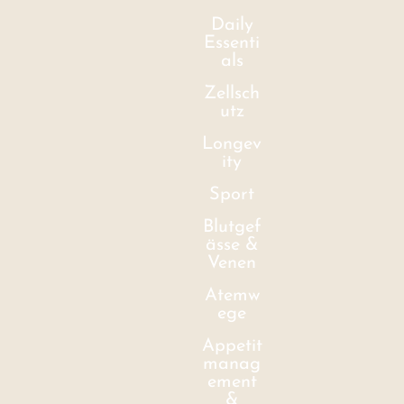
Daily
Essenti
als
Zellsch
utz
Longev
ity
Sport
Blutgef
ässe &
Venen
Atemw
ege
Appetit
manag
ement
&