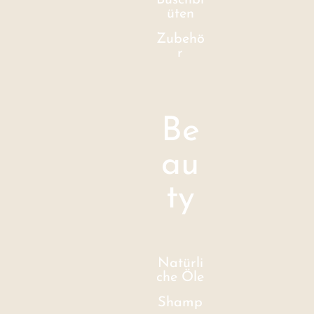
Buschbl
üten
Zubehö
r
Be
au
ty
Natürli
che Öle
Shamp