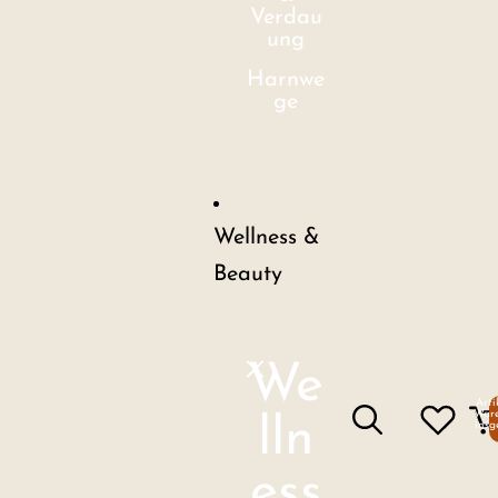
Verdau
ung
Harnwe
ge
Wellness &
Beauty
We
Arti
Ware
lln
insg
ess