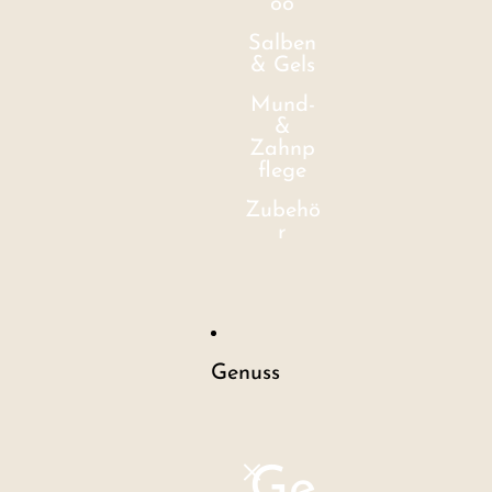
oo
Salben
& Gels
Mund-
&
Zahnp
flege
Zubehö
r
Genuss
Ge