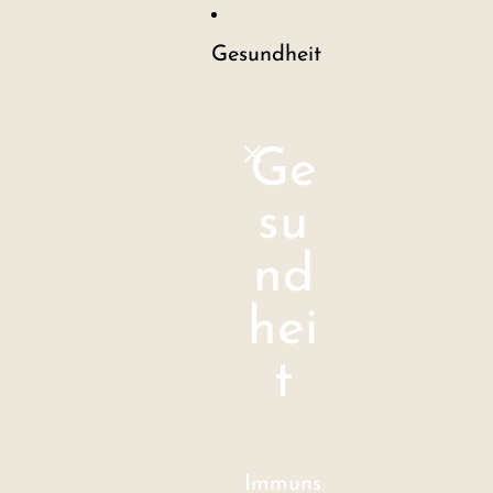
Gesundheit
Ge
su
nd
hei
t
Immuns