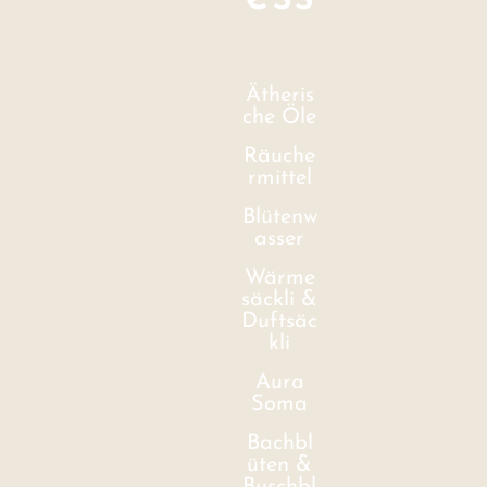
Ätheris
che Öle
Räuche
rmittel
Blütenw
asser
Wärme
säckli &
Duftsäc
kli
Aura
Soma
Bachbl
üten &