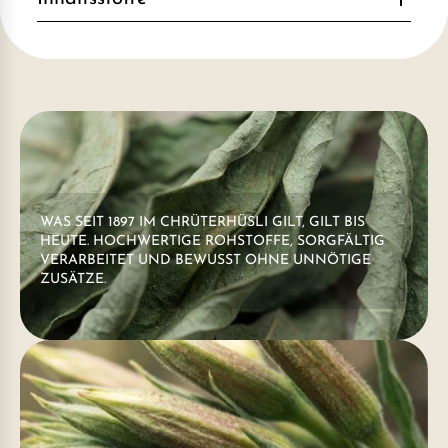
WAS SEIT 1897 IM CHRÜTERHÜSLI GILT, GILT BIS
HEUTE. HOCHWERTIGE ROHSTOFFE, SORGFÄLTIG
VERARBEITET UND BEWUSST OHNE UNNÖTIGE
ZUSÄTZE.