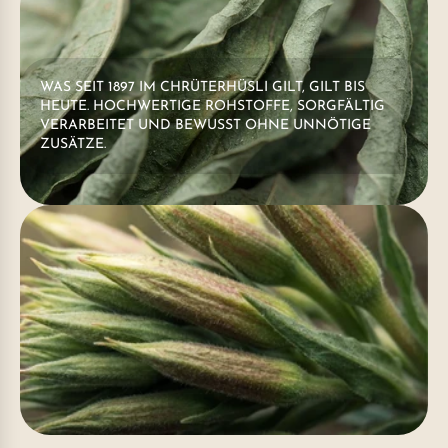
WAS SEIT 1897 IM CHRÜTERHÜSLI GILT, GILT BIS
HEUTE. HOCHWERTIGE ROHSTOFFE, SORGFÄLTIG
VERARBEITET UND BEWUSST OHNE UNNÖTIGE
ZUSÄTZE.