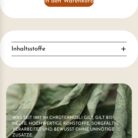
In den Warenkorb
Inhaltsstoffe
WAS SEIT 1897 IM CHRÜTERHÜSLI GILT, GILT BIS
HEUTE. HOCHWERTIGE ROHSTOFFE, SORGFÄLTIG
VERARBEITET UND BEWUSST OHNE UNNÖTIGE
ZUSÄTZE.