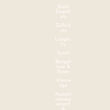
Daily
Essenti
als
Zellsch
utz
Longev
ity
Sport
Blutgef
ässe &
Venen
Atemw
ege
Appetit
manag
ement
&