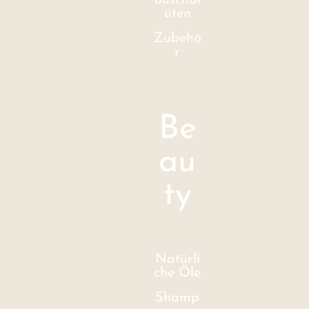
Buschbl
üten
Zubehö
r
Be
au
ty
Natürli
che Öle
Shamp