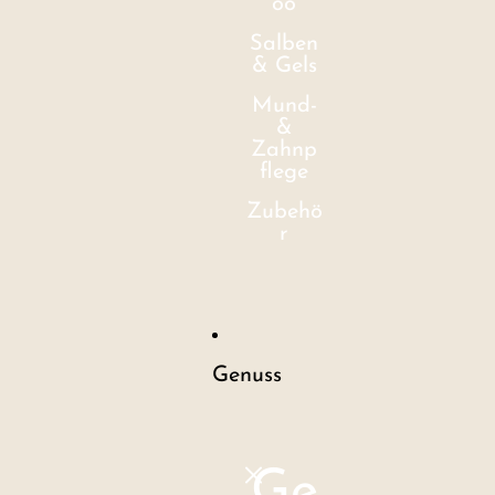
oo
Salben
& Gels
Mund-
&
Zahnp
flege
Zubehö
r
Genuss
Ge