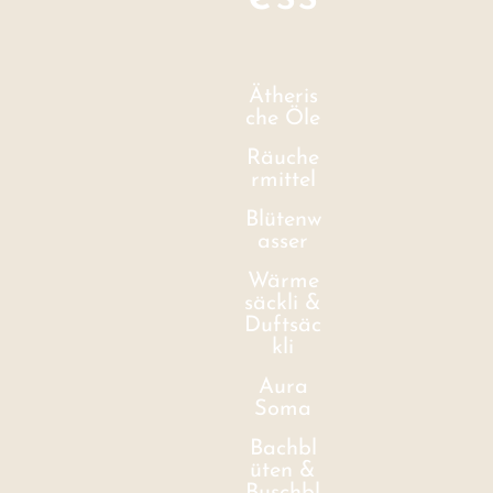
Ätheris
che Öle
Räuche
rmittel
Blütenw
asser
Wärme
säckli &
Duftsäc
kli
Aura
Soma
Bachbl
üten &