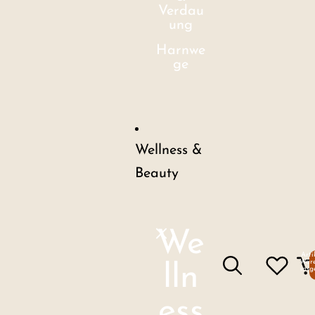
Verdau
ung
Harnwe
ge
Wellness &
Beauty
We
Arti
Ware
lln
insg
ess