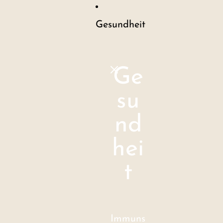
Gesundheit
Ge
su
nd
hei
t
Immuns