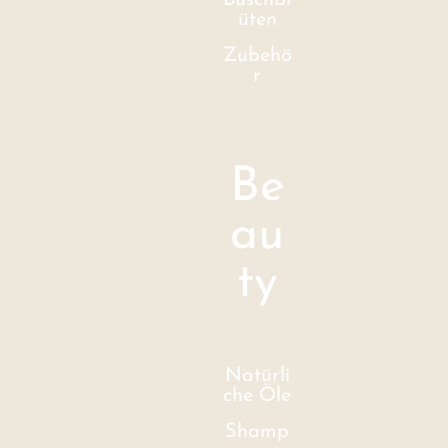
Buschbl
üten
Zubehö
r
Be
au
ty
Natürli
che Öle
Shamp