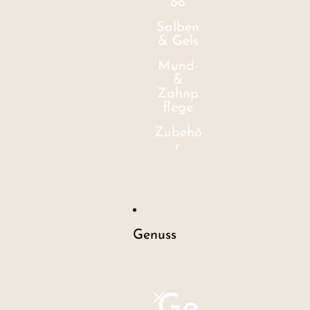
oo
Salben
& Gels
Mund-
&
Zahnp
flege
Zubehö
r
Genuss
Ge