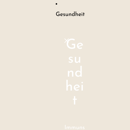
Gesundheit
Ge
su
nd
hei
t
Immuns