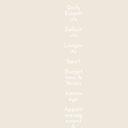
Daily
Essenti
als
Zellsch
utz
Longev
ity
Sport
Blutgef
ässe &
Venen
Atemw
ege
Appetit
manag
ement
&