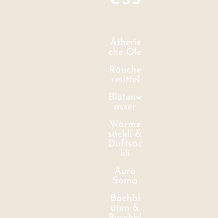
Ätheris
che Öle
Räuche
rmittel
Blütenw
asser
Wärme
säckli &
Duftsäc
kli
Aura
Soma
Bachbl
üten &