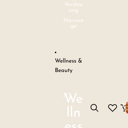
Verdau
ung
Harnwe
ge
Wellness &
Beauty
We
Arti
Ware
lln
insg
ess