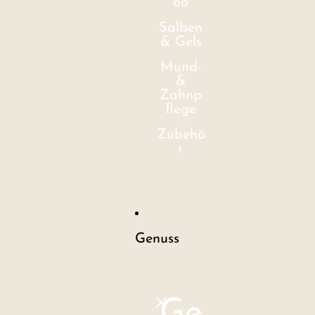
oo
Salben
& Gels
Mund-
&
Zahnp
flege
Zubehö
r
Genuss
Ge