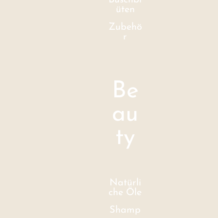
Buschbl
üten
Zubehö
r
Be
au
ty
Natürli
che Öle
Shamp