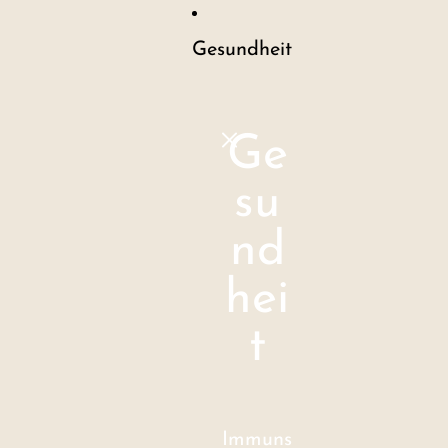
Gesundheit
Ge
su
nd
hei
t
Immuns