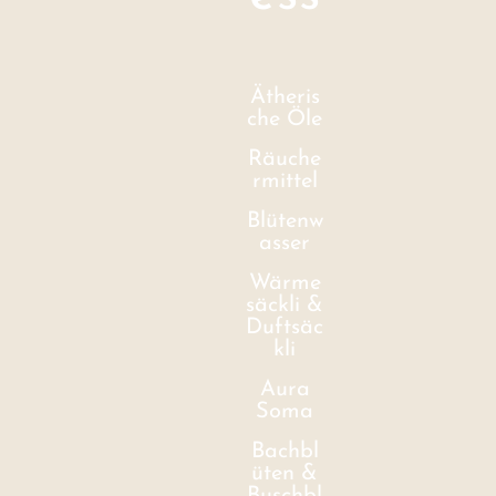
Ätheris
che Öle
Räuche
rmittel
Blütenw
asser
Wärme
säckli &
Duftsäc
kli
Aura
Soma
Bachbl
üten &