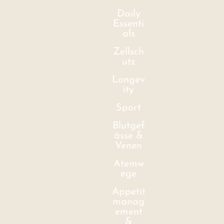
Daily
Essenti
als
Zellsch
utz
Longev
ity
Sport
Blutgef
ässe &
Venen
Atemw
ege
Appetit
manag
ement
&