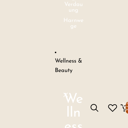
Verdau
ung
Harnwe
ge
Wellness &
Beauty
We
Arti
Ware
lln
insg
ess