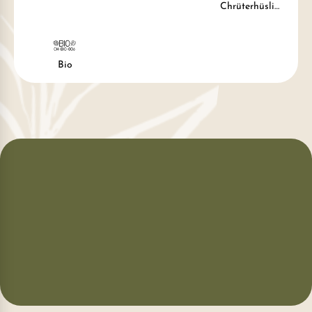
Chrüterhüsli
verpackt
Bio