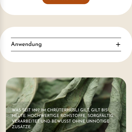
Anwendung
WAS SEIT 1897 IM CHRÜTERHÜSLI GILT, GILT BIS
HEUTE. HOCHWERTIGE ROHSTOFFE, SORGFÄLTIG
VERARBEITET UND BEWUSST OHNE UNNÖTIGE
ZUSÄTZE.