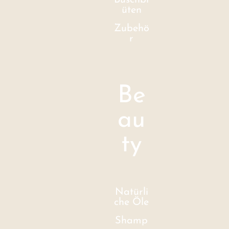
Buschbl
üten
Zubehö
r
Be
au
ty
Natürli
che Öle
Shamp