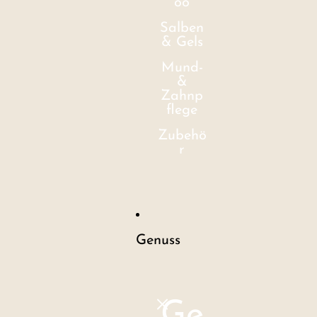
oo
Salben
& Gels
Mund-
&
Zahnp
flege
Zubehö
r
Genuss
Ge