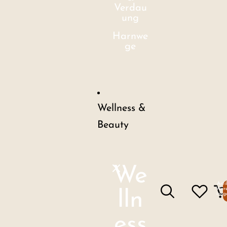
Verdau
ung
Harnwe
ge
Wellness &
Beauty
We
Arti
Ware
lln
insg
ess