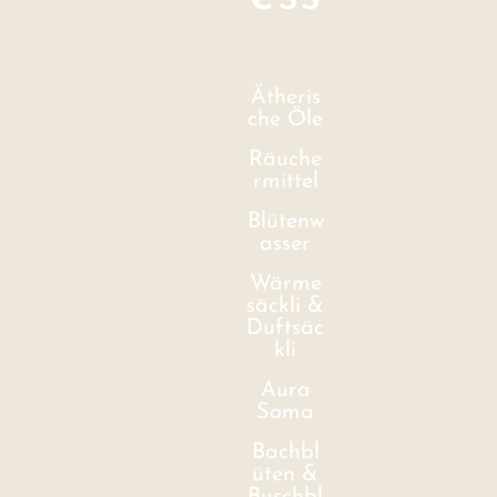
Ätheris
che Öle
Räuche
rmittel
Blütenw
asser
Wärme
säckli &
Duftsäc
kli
Aura
Soma
Bachbl
üten &