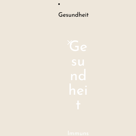
Gesundheit
Ge
su
nd
hei
t
Immuns