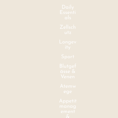
Daily
Essenti
als
Zellsch
utz
Longev
ity
Sport
Blutgef
ässe &
Venen
Atemw
ege
Appetit
manag
ement
&