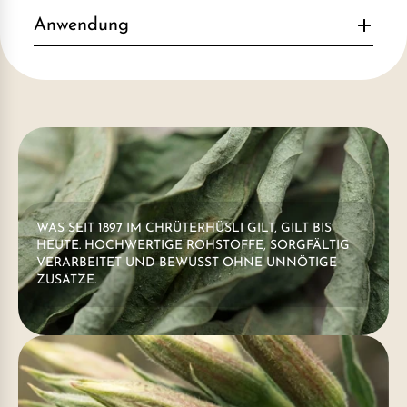
Anwendung
WAS SEIT 1897 IM CHRÜTERHÜSLI GILT, GILT BIS
HEUTE. HOCHWERTIGE ROHSTOFFE, SORGFÄLTIG
VERARBEITET UND BEWUSST OHNE UNNÖTIGE
ZUSÄTZE.