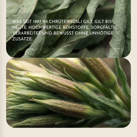
WAS SEIT 1897 IM CHRÜTERHÜSLI GILT, GILT BIS
HEUTE. HOCHWERTIGE ROHSTOFFE, SORGFÄLTIG
VERARBEITET UND BEWUSST OHNE UNNÖTIGE
ZUSÄTZE.