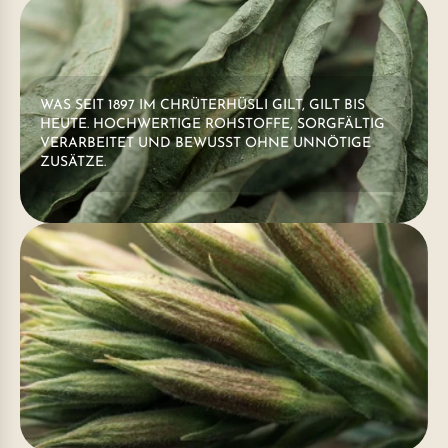
WAS SEIT 1897 IM CHRÜTERHÜSLI GILT, GILT BIS
HEUTE. HOCHWERTIGE ROHSTOFFE, SORGFÄLTIG
VERARBEITET UND BEWUSST OHNE UNNÖTIGE
ZUSÄTZE.