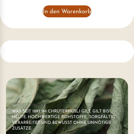
In den Warenkorb
WAS SEIT 1897 IM CHRÜTERHÜSLI GILT, GILT BIS
HEUTE. HOCHWERTIGE ROHSTOFFE, SORGFÄLTIG
VERARBEITET UND BEWUSST OHNE UNNÖTIGE
ZUSÄTZE.