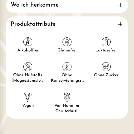
Wo ich herkomme
Produktattribute
Alkoholfrei
Glutenfrei
Laktosefrei
Ohne Hilfstoffe
Ohne
Ohne Zucker
(Magnesiumstear
Konservierungsst
at, Titandioxid)
offe
Vegan
Von Hand im
Chrüterhüsli
hergestellt und
verpackt