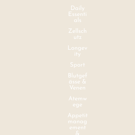
Daily
Essenti
als
Zellsch
utz
Longev
ity
Sport
Blutgef
ässe &
Venen
Atemw
ege
Appetit
manag
ement
&