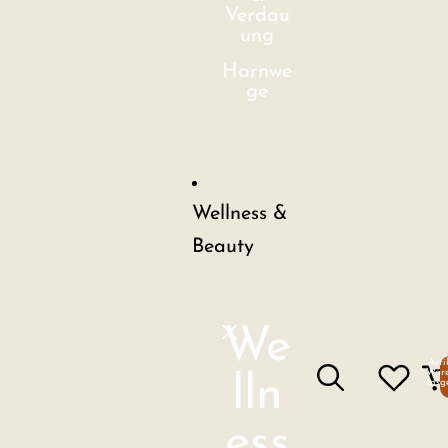
Verdau
ung
Harnwe
ge
Wellness &
Beauty
We
Arti
Ware
lln
insg
ess