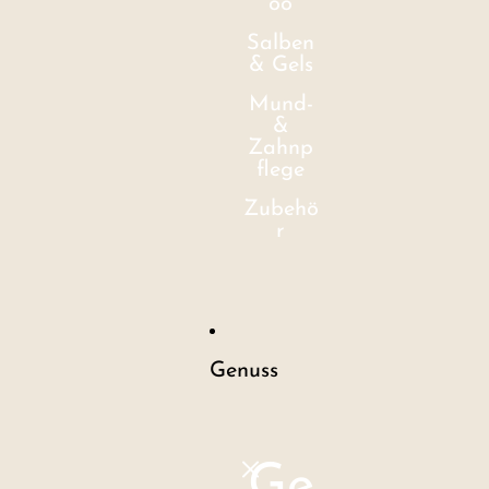
oo
Salben
& Gels
Mund-
&
Zahnp
flege
Zubehö
r
Genuss
Ge