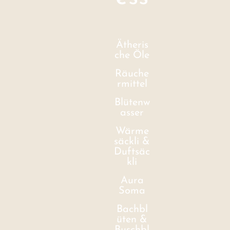
Ätheris
che Öle
Räuche
rmittel
Blütenw
asser
Wärme
säckli &
Duftsäc
kli
Aura
Soma
Bachbl
üten &