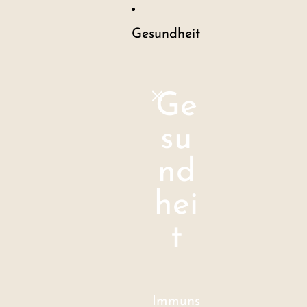
Gesundheit
Ge
su
nd
hei
t
Immuns