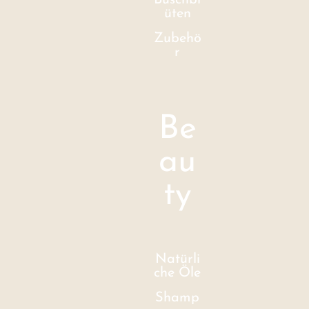
Buschbl
üten
Zubehö
r
Be
au
ty
Natürli
che Öle
Shamp