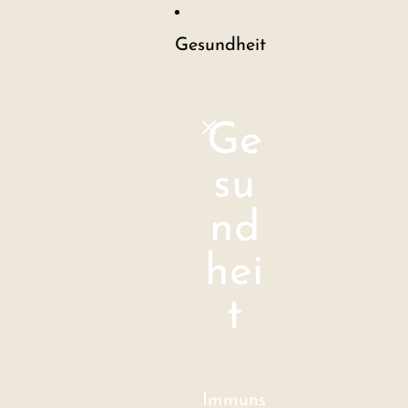
Gesundheit
Ge
su
nd
hei
t
Immuns