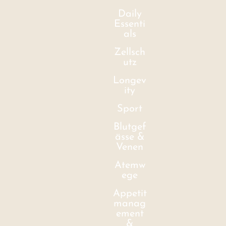
Daily
Essenti
als
Zellsch
utz
Longev
ity
Sport
Blutgef
ässe &
Venen
Atemw
ege
Appetit
manag
ement
&