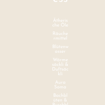
Ätheris
che Öle
Räuche
rmittel
Blütenw
asser
Wärme
säckli &
Duftsäc
kli
Aura
Soma
Bachbl
üten &