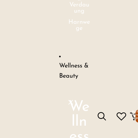
Verdau
ung
Harnwe
ge
Wellness &
Beauty
We
Arti
Ware
lln
insg
ess