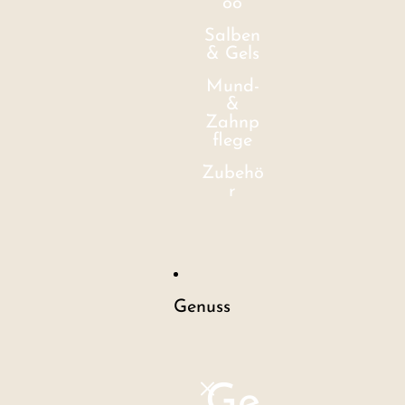
oo
Salben
& Gels
Mund-
&
Zahnp
flege
Zubehö
r
Genuss
Ge