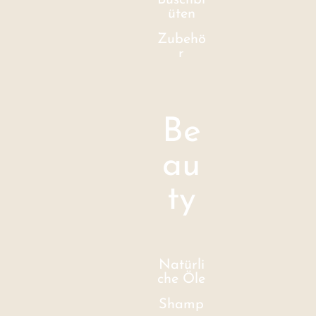
Buschbl
üten
Zubehö
r
Be
au
ty
Natürli
che Öle
Shamp