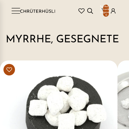
Artikel im
Warenkorb
insgesamt:
0
MYRRHE, GESEGNETE