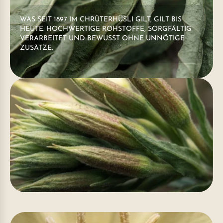
WAS SEIT 1897 IM CHRÜTERHÜSLI GILT, GILT BIS
HEUTE. HOCHWERTIGE ROHSTOFFE, SORGFÄLTIG
VERARBEITET UND BEWUSST OHNE UNNÖTIGE
ZUSÄTZE.