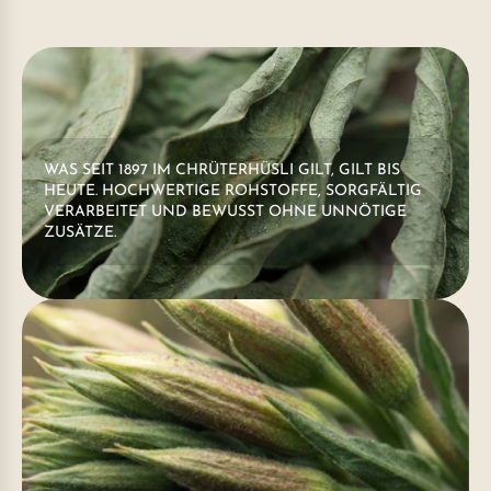
WAS SEIT 1897 IM CHRÜTERHÜSLI GILT, GILT BIS
HEUTE. HOCHWERTIGE ROHSTOFFE, SORGFÄLTIG
VERARBEITET UND BEWUSST OHNE UNNÖTIGE
ZUSÄTZE.