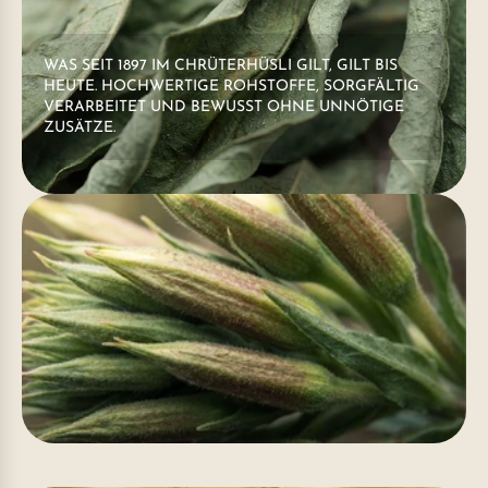
WAS SEIT 1897 IM CHRÜTERHÜSLI GILT, GILT BIS
HEUTE. HOCHWERTIGE ROHSTOFFE, SORGFÄLTIG
VERARBEITET UND BEWUSST OHNE UNNÖTIGE
ZUSÄTZE.