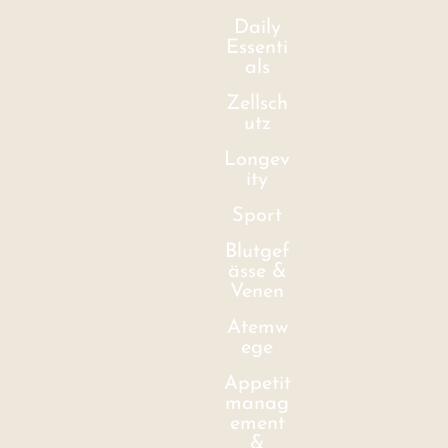
Daily
Essenti
als
Zellsch
utz
Longev
ity
Sport
Blutgef
ässe &
Venen
Atemw
ege
Appetit
manag
ement
&