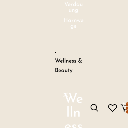
Verdau
ung
Harnwe
ge
Wellness &
Beauty
We
Arti
Ware
lln
insg
ess