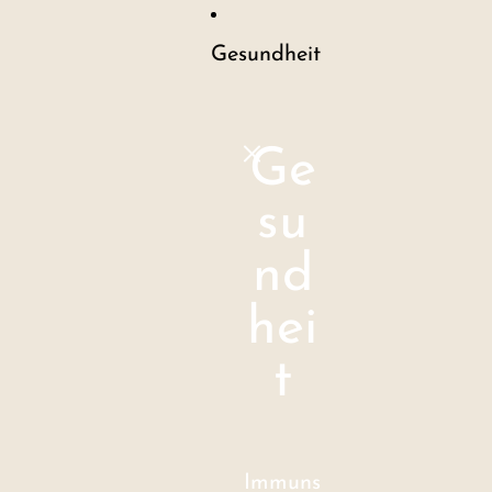
Gesundheit
Ge
su
nd
hei
t
Immuns