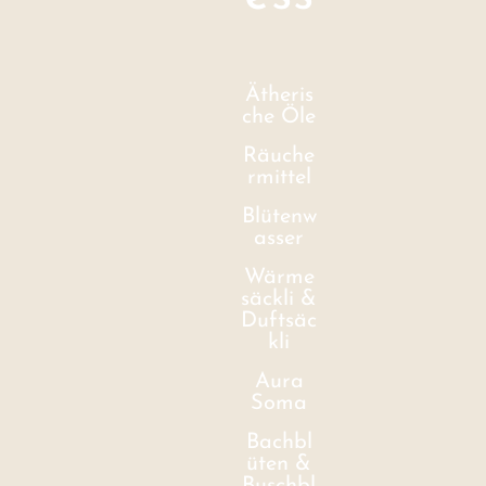
Ätheris
che Öle
Räuche
rmittel
Blütenw
asser
Wärme
säckli &
Duftsäc
kli
Aura
Soma
Bachbl
üten &