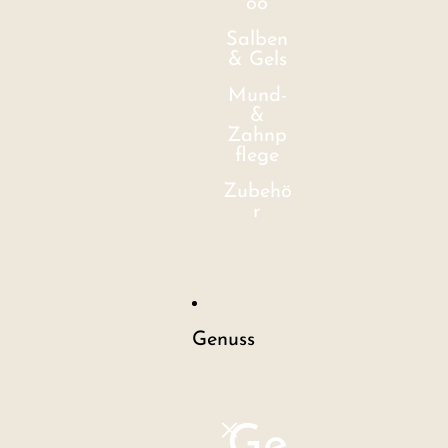
oo
Salben
& Gels
Mund-
&
Zahnp
flege
Zubehö
r
Genuss
Ge