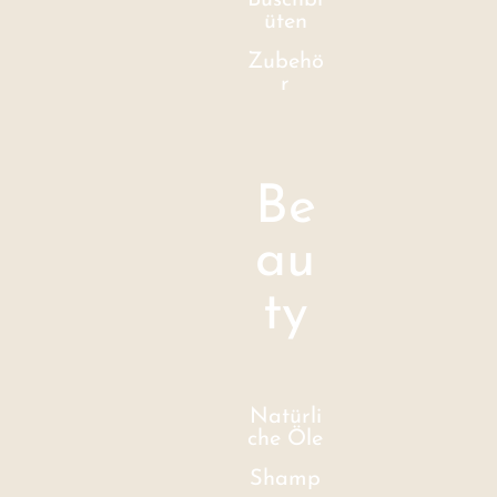
Buschbl
üten
Zubehö
r
Be
au
ty
Natürli
che Öle
Shamp