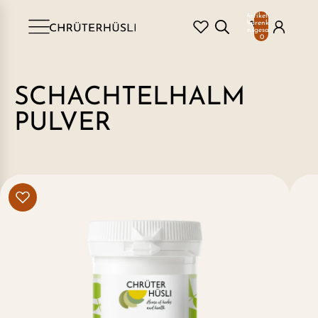
Artikel im
Warenkorb
insgesamt:
0
SCHACHTELHALM
PULVER