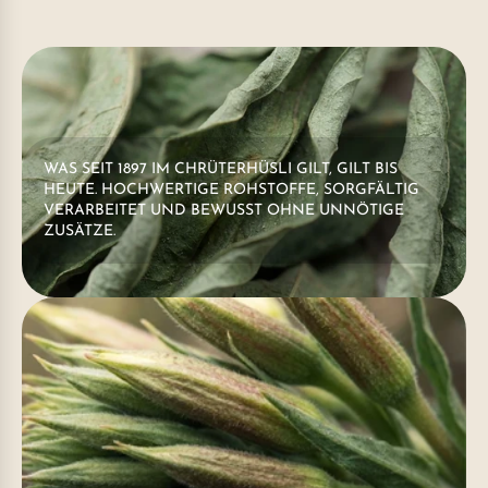
WAS SEIT 1897 IM CHRÜTERHÜSLI GILT, GILT BIS
HEUTE. HOCHWERTIGE ROHSTOFFE, SORGFÄLTIG
VERARBEITET UND BEWUSST OHNE UNNÖTIGE
ZUSÄTZE.