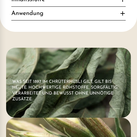
Anwendung
WAS SEIT 1897 IM CHRÜTERHÜSLI GILT, GILT BIS
HEUTE. HOCHWERTIGE ROHSTOFFE, SORGFÄLTIG
VERARBEITET UND BEWUSST OHNE UNNÖTIGE
ZUSÄTZE.