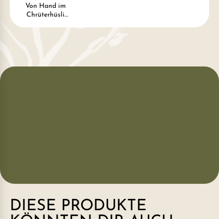
Von Hand im
Chrüterhüsli
hergestellt und
verpackt
DIESE PRODUKTE