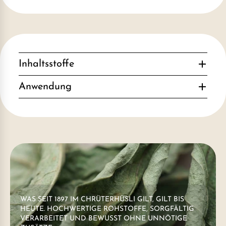
Inhaltsstoffe
Anwendung
WAS SEIT 1897 IM CHRÜTERHÜSLI GILT, GILT BIS
HEUTE. HOCHWERTIGE ROHSTOFFE, SORGFÄLTIG
VERARBEITET UND BEWUSST OHNE UNNÖTIGE