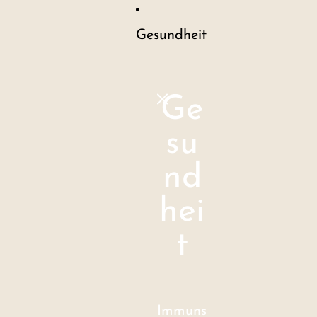
Gesundheit
Ge
su
nd
hei
t
Immuns