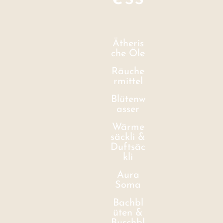
Ätheris
che Öle
Räuche
rmittel
Blütenw
asser
Wärme
säckli &
Duftsäc
kli
Aura
Soma
Bachbl
üten &