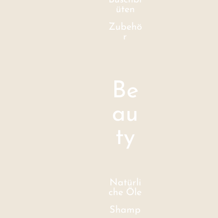
Buschbl
üten
Zubehö
r
Be
au
ty
Natürli
che Öle
Shamp