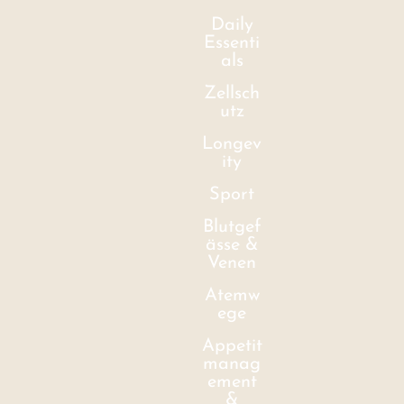
Daily
Essenti
als
Zellsch
utz
Longev
ity
Sport
Blutgef
ässe &
Venen
Atemw
ege
Appetit
manag
ement
&