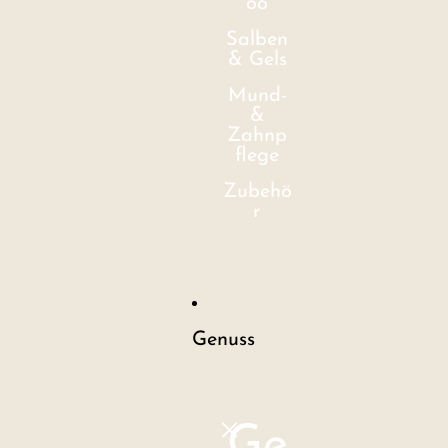
oo
Salben
& Gels
Mund-
&
Zahnp
flege
Zubehö
r
Genuss
Ge