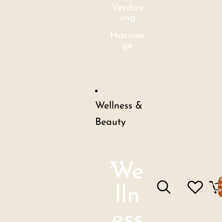
Verdau
ung
Harnwe
ge
Wellness &
Beauty
We
Arti
Ware
lln
insg
ess